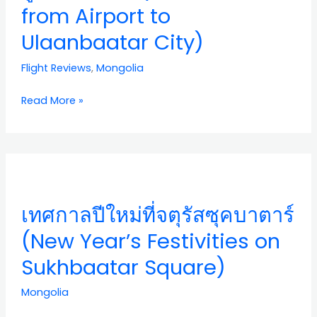
จาก
from Airport to
สนาม
Ulaanbaatar City)
บิน
ไป
Flight Reviews
,
Mongolia
เมือง
อูลานบาตอร์
Read More »
(Bus
Route
Ч-7
from
เทศกาล
Airport
ปี
to
ใหม่
เทศกาลปีใหม่ที่จตุรัสซุคบาตาร์
Ulaanbaatar
ที่
City)
จตุ
(New Year’s Festivities on
รัส
Sukhbaatar Square)
ซุ
คบา
Mongolia
ตาร์
(New