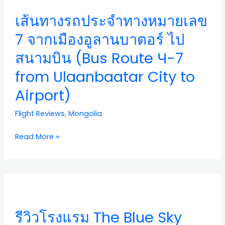
รถ
เส้นทางรถประจำทางหมายเลข
ประจำ
ทาง
7 จากเมืองอูลานบาตอร์ ไป
หมายเลข
สนามบิน (Bus Route Ч-7
7
จาก
from Ulaanbaatar City to
เมือง
Airport)
อูลานบาตอร์
ไป
Flight Reviews
,
Mongolia
สนาม
บิน
Read More »
(Bus
Route
Ч-7
from
รีวิว
Ulaanbaatar
โรงแรม
City
The
รีวิวโรงแรม The Blue Sky
to
Blue
Airport)