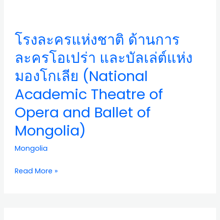
โรง
ละคร
แห่ง
โรงละครแห่งชาติ ด้านการ
ชาติ
ด้าน
ละครโอเปร่า และบัลเล่ต์แห่ง
การ
มองโกเลีย (National
ละคร
โอ
Academic Theatre of
เปร่า
Opera and Ballet of
และ
บัล
Mongolia)
เล่ต์
แห่ง
Mongolia
มองโกเลีย
(National
Read More »
Academic
Theatre
of
พิพิธภัณฑ์
Opera