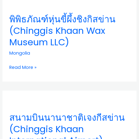
หุ่น
and
ขี้
Ballet
พิพิธภัณฑ์หุ่นขี้ผึ้งชิงกิสข่าน
ผึ้ง
of
ชิ
Mongolia)
(Chinggis Khaan Wax
งกิส
Museum LLC)
ข่าน
(Chinggis
Mongolia
Khaan
Wax
Read More »
Museum
LLC)
สนาม
บิน
นานาชาติ
สนามบินนานาชาติเจงกีสข่าน
เจ
งกีส
(Chinggis Khaan
ข่าน
(Chinggis