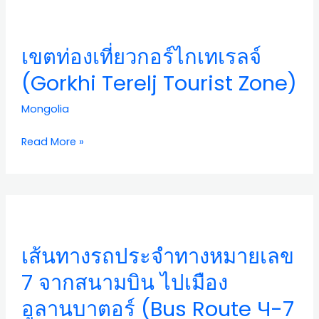
เขต
ท่อง
เที่ยว
เขตท่องเที่ยวกอร์ไกเทเรลจ์
กอร์
ไก
(Gorkhi Terelj Tourist Zone)
เท
เรลจ์
Mongolia
(Gorkhi
Terelj
Read More »
Tourist
Zone)
เส้น
ทาง
รถ
เส้นทางรถประจำทางหมายเลข
ประจำ
ทาง
7 จากสนามบิน ไปเมือง
หมายเลข
อูลานบาตอร์ (Bus Route Ч-7
7